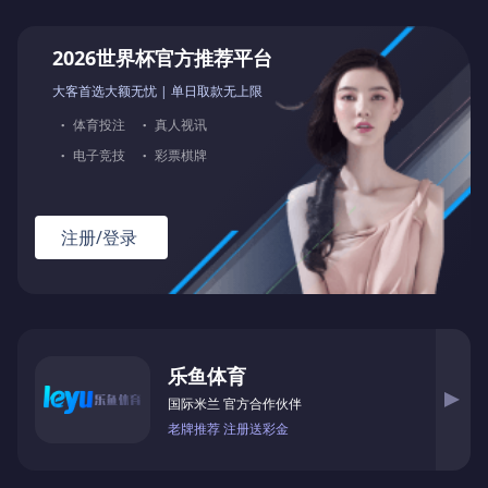
当前位置：
首页
NBA
中超“鲁津大战”山东泰山主场小胜天津津门虎 三分保住榜首位置
正文
中超“鲁津大战”山东泰山主场小胜天津津门虎
三分保住榜首位置
T9F5rQ37c2tsY8
/
2026-03-18
/
373阅读
/
0评论
V
管理员
此篇文章发布距今已超过
141
天，您需要注意文章的内
容或图片是否可用！
中超“鲁津大战”山东泰山主场小胜天津津门虎 三分保住榜首
位置