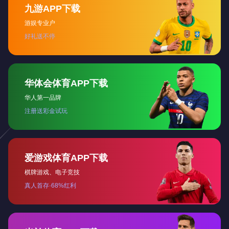
结论
常见问题解答 (FAQs)
1. 山东泰山在中超联赛中的表现如何？
2. 天津津门虎最近几场比赛的成绩如何？
3. 这场比赛对山东泰山保持榜首的重要性有多大？
4. 山东泰山的教练在这场比赛中采用了哪些特别的战
术？
5. 下一场山东泰山的比赛是对哪支球队？
中超“鲁津大战”山东泰山主场小胜天津津门虎 三分保