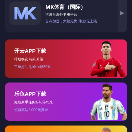
天津津门虎的表现分析
13. 球队整体表现
14. 关键球员的表现
15. 教练战术分析
比赛影响和未来展望
16. 对山东泰山未来的影响
17. 对天津津门虎未来的影响
18. 联赛榜首位置的保持