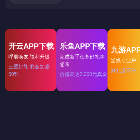
其他候选人的表现
评委们的评价
武磊的个人生活
家庭背景
个人兴趣爱好
球迷的反应
社交媒体上的评论
球迷的祝贺和支持
武磊对未来的展望
短期目标
长期计划
中超联赛的现状
当前竞争状况
中超的未来展望
技术分析