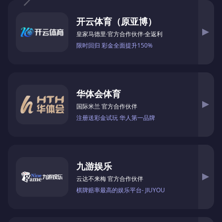
2026-03-26
478 阅读
体育场馆智能化管理普及，体育场馆智能化
管理普及程度
2026-03-24
371 阅读
国际铁人三项赛事挑战运动员综合能力，国
际铁人三项联盟成立于哪一年
2026-03-20
388 阅读
中超“鲁津大战”山东泰山主场小胜天津津门虎
三分保住榜首位置
2026-03-18
384 阅读
中甲联赛大连人客场2比0击败云南红河 冲超