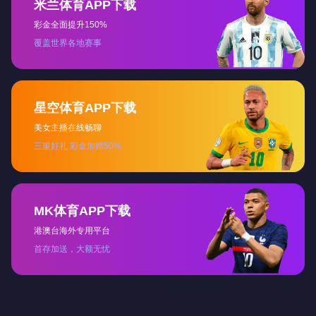
体育健康产业规模扩大，体育健康产业分析
世界大学生运动会筹备进入最后冲刺，世界大学生运会项目
2026-03-25
380 人在看
2026-03-23
375 人在看
体育资讯
更多
足球商业赞助市场分析，足球的赞助商
03/28
德甲联赛新星球员崭露头角，德甲 新星
03/26
体育健康产业规模扩大，体育健康产业分析
03/25
世界大学生运动会筹备进入最后冲刺，世界大学生运会项目
03/23